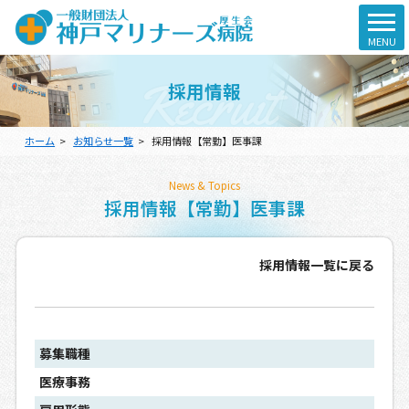
t
MENU
o
g
Recruit
採用情報
g
l
e
ホーム
お知らせ一覧
採用情報【常勤】医事課
n
a
v
News & Topics
i
採用情報【常勤】医事課
g
a
t
採用情報一覧に戻る
i
o
n
募集職種
医療事務