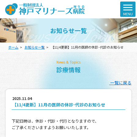
船員産業医
t
MENU
o
船員産業医サービス予約
g
News and Topics
お知らせ一覧
g
特定商取引法に基づく表記
l
e
船員産業連携医登録
ホーム
お知らせ一覧
【11/4更新】11月の医師の休診･代診のお知らせ
n
a
採用情報
v
News & Topics
i
診療情報
g
Instagram
a
一覧に戻る
t
i
2025.11.04
o
【11/4更新】11月の医師の休診･代診のお知らせ
n
下記日時は、休診・代診・代行となりますので、
ご了承くださいますようお願いいたします。