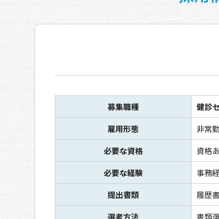
募集職種
健診
雇用形態
非常
必要な資格
資格
必要な経験
事務
提出書類
履歴
選考方法
書類