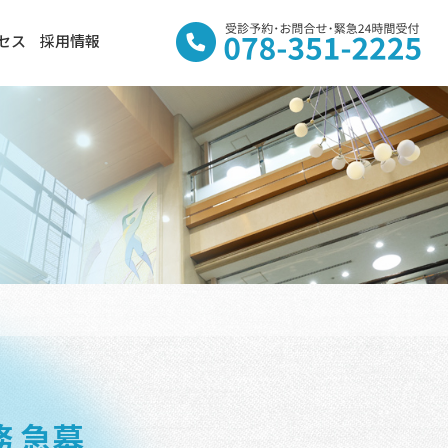
セス
採用情報
 急募