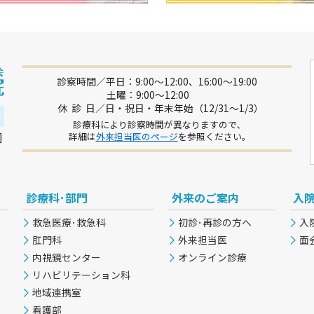
診察時間／平日：9:00～12:00、16:00～19:00
土曜：9:00～12:00
休 診 日／日・祝日・年末年始（12/31～1/3）
診療科により診察時間が異なりますので､
]
詳細は
外来担当医のページ
を参照ください｡
診療科･部門
外来のご案内
入
救急医療･救急科
初診･再診の方へ
入
肛門科
外来担当医
面
内視鏡センター
オンライン診療
リハビリテーション科
地域連携室
看護部