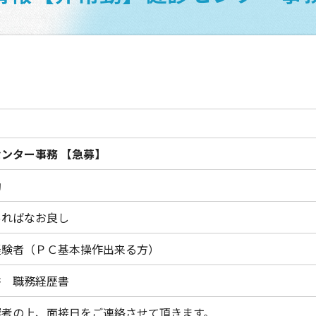
センター事務
【急募】
勤
あればなお良し
経験者（ＰＣ基本操作出来る方）
書 職務経歴書
選考の上、面接日をご連絡させて頂きます。