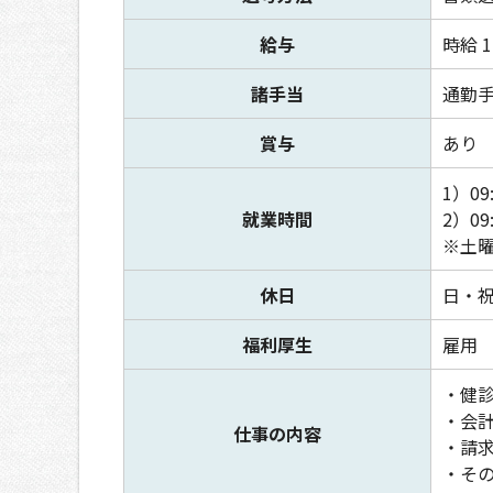
給与
時給 1
諸手当
通勤手
賞与
あり
1）09
就業時間
2）09
※土
休日
日・
福利厚生
雇用
・健
・会
仕事の内容
・請
・そ